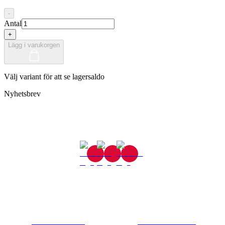
-
Antal
+
Lägg i varukorgen
Välj variant för att se lagersaldo
Nyhetsbrev
Gjutaregatan 8
665 32 Kil
0554-40070
Kontakta oss