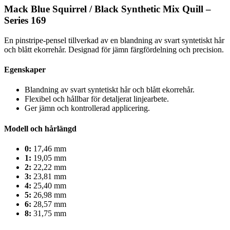
Mack Blue Squirrel / Black Synthetic Mix Quill –
Series 169
En pinstripe-pensel tillverkad av en blandning av svart syntetiskt hår
och blått ekorrehår. Designad för jämn färgfördelning och precision.
Egenskaper
Blandning av svart syntetiskt hår och blått ekorrehår.
Flexibel och hållbar för detaljerat linjearbete.
Ger jämn och kontrollerad applicering.
Modell och hårlängd
0:
17,46 mm
1:
19,05 mm
2:
22,22 mm
3:
23,81 mm
4:
25,40 mm
5:
26,98 mm
6:
28,57 mm
8:
31,75 mm