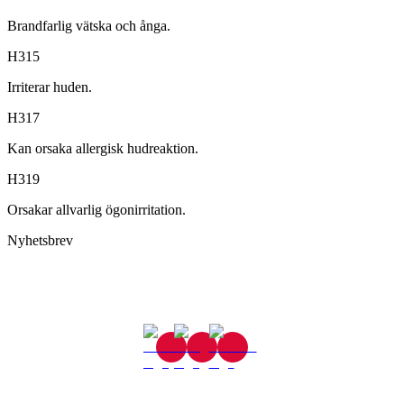
Brandfarlig vätska och ånga.
H315
Irriterar huden.
H317
Kan orsaka allergisk hudreaktion.
H319
Orsakar allvarlig ögonirritation.
Nyhetsbrev
Gjutaregatan 8
665 32 Kil