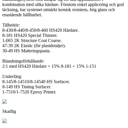
kombination med olika härdare. Förutom enkel applicering och god
täckning, har systemet utmärkt kemisk resistens, hög glans och
enastående hållbarhet.
Tillbehör:
8-430/8-440/8-450/8-460 HS420 Härdare.
8-181 HS420 Special Thinner.
1-065 2K Structure Coat Coarse.
47-39 2K Elastic (för plastdetaljer).
30-49 HS Matteringspasta.
Blandningsförhållande:
2:1 med HS420 Härdare + 15% 8-181 + 15% 1-151
Underfärg:
8-145/8-14510/8-14540 HS Surfacer.
8-149 HS Tinting Surfacer.
1-7510/1-7520 Epoxy Primer.
Skadlig