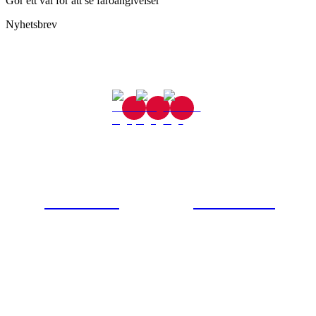
Gör ett val för att se faroangivelser
Nyhetsbrev
Gjutaregatan 8
665 32 Kil
0554-40070
Kontakta oss
© Tipro AB