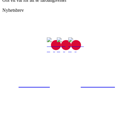
Gör ett val för att se faroangivelser
Nyhetsbrev
Gjutaregatan 8
665 32 Kil
0554-40070
Kontakta oss
© Tipro AB