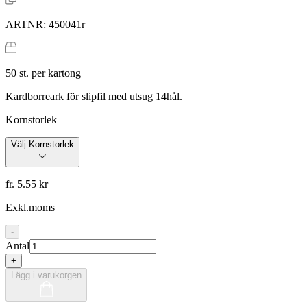
ARTNR:
450041r
50
st. per kartong
Kardborreark för slipfil med utsug 14hål.
Kornstorlek
Välj Kornstorlek
fr. 5.55 kr
Exkl.moms
-
Antal
+
Lägg i varukorgen