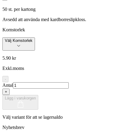
50
st. per kartong
Avsedd att använda med kardborreslipkloss.
Kornstorlek
Välj Kornstorlek
5.90 kr
Exkl.moms
-
Antal
+
Lägg i varukorgen
Välj variant för att se lagersaldo
Nyhetsbrev