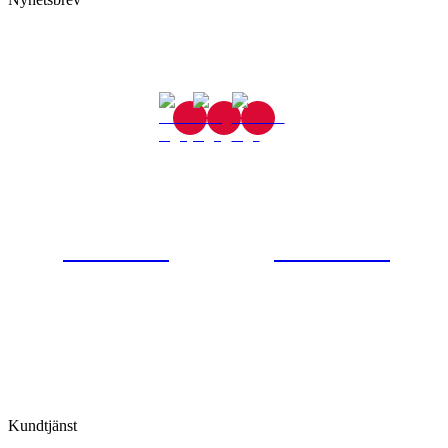
Gjutaregatan 8
665 32 Kil
0554-40070
Kontakta oss
© Tipro AB
Kundtjänst