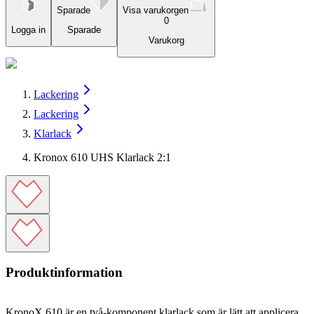
Sparade
Visa varukorgen
0
Logga in
Sparade
Varukorg
Lackering
Lackering
Klarlack
Kronox 610 UHS Klarlack 2:1
Produktinformation
KronoX 610 är en två-komponent klarlack som är lätt att applicera