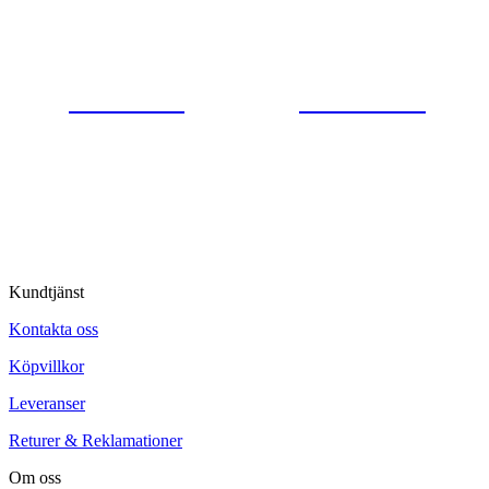
Gjutaregatan 8
665 32 Kil
0554-40070
Kontakta oss
© Tipro AB
Kundtjänst
Kontakta oss
Köpvillkor
Leveranser
Returer & Reklamationer
Om oss