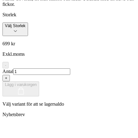
fickor.
Storlek
Välj Storlek
699 kr
Exkl.moms
-
Antal
+
Lägg i varukorgen
Välj variant för att se lagersaldo
Nyhetsbrev