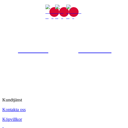
Gjutaregatan 8
665 32 Kil
0554-40070
Kontakta oss
© Tipro AB
Kundtjänst
Kontakta oss
Köpvillkor