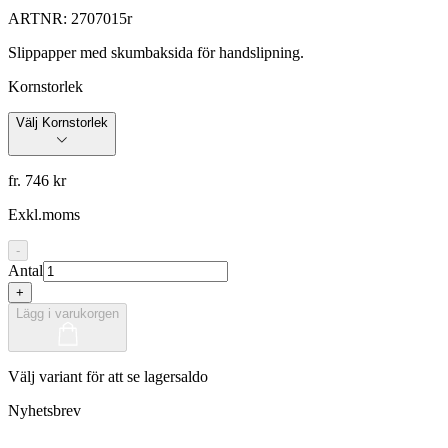
ARTNR:
2707015r
Slippapper med skumbaksida för handslipning.
Kornstorlek
Välj Kornstorlek
fr. 746 kr
Exkl.moms
-
Antal
+
Lägg i varukorgen
Välj variant för att se lagersaldo
Nyhetsbrev