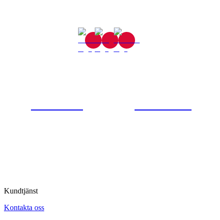
Gjutaregatan 8
665 32 Kil
0554-40070
Kontakta oss
© Tipro AB
Kundtjänst
Kontakta oss