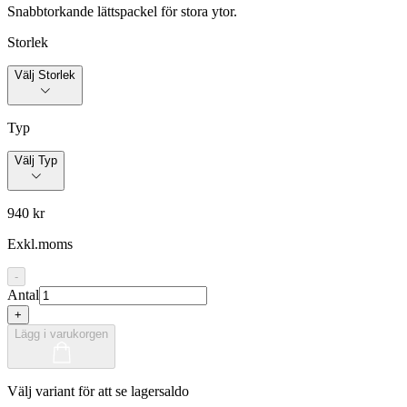
Snabbtorkande lättspackel för stora ytor.
Storlek
Välj Storlek
Typ
Välj Typ
940 kr
Exkl.moms
-
Antal
+
Lägg i varukorgen
Välj variant för att se lagersaldo