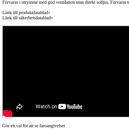
Förvaras i utrymme med god ventilation utan direkt solljus. Förvaras t
Länk till produktdatablad»
Länk till säkerhetsdatablad»
Gör ett val för att se faroangivelser