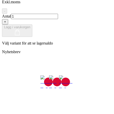
Exkl.moms
-
Antal
+
Lägg i varukorgen
Välj variant för att se lagersaldo
Nyhetsbrev
Gjutaregatan 8
665 32 Kil