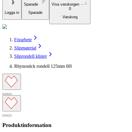
Sparade
Visa varukorgen
0
Logga in
Sparade
Varukorg
Förarbete
Slipmaterial
Sliprondell klister
Rhynostick rondell 125mm 0H
Produktinformation