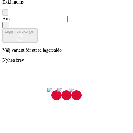
Exkl.moms
-
Antal
+
Lägg i varukorgen
Välj variant för att se lagersaldo
Nyhetsbrev
Gjutaregatan 8
665 32 Kil