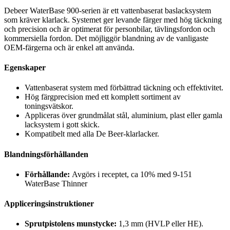
Debeer WaterBase 900-serien är ett vattenbaserat baslacksystem
som kräver klarlack. Systemet ger levande färger med hög täckning
och precision och är optimerat för personbilar, tävlingsfordon och
kommersiella fordon. Det möjliggör blandning av de vanligaste
OEM-färgerna och är enkel att använda.
Egenskaper
Vattenbaserat system med förbättrad täckning och effektivitet.
Hög färgprecision med ett komplett sortiment av
toningsvätskor.
Appliceras över grundmålat stål, aluminium, plast eller gamla
lacksystem i gott skick.
Kompatibelt med alla De Beer-klarlacker.
Blandningsförhållanden
Förhållande:
Avgörs i receptet, ca 10% med 9-151
WaterBase Thinner
Appliceringsinstruktioner
Sprutpistolens munstycke:
1,3 mm (HVLP eller HE).