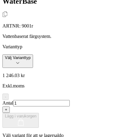
WaterBase
ARTNR:
9001r
Vattenbaserat färgsystem.
Varianttyp
Välj Varianttyp
1 246.03 kr
Exkl.moms
-
Antal
+
Lägg i varukorgen
Välj variant för att se lagersaldo