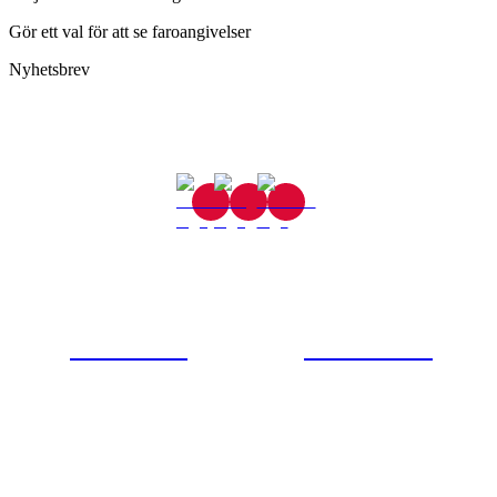
Gör ett val för att se faroangivelser
Nyhetsbrev
Gjutaregatan 8
665 32 Kil
0554-40070
Kontakta oss
© Tipro AB