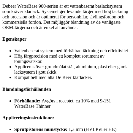
Debeer WaterBase 900-serien är ett vattenbaserat baslacksystem
som kräver klarlack. Systemet ger levande färger med hög täckning
och precision och är optimerat för personbilar, tävlingsfordon och
kommersiella fordon. Det möjliggör blandning av de vanligaste
OEM-färgerna och är enkel att använda.
Egenskaper
Vattenbaserat system med förbättrad täckning och effektivitet.
Hög färgprecision med ett komplett sortiment av
toningsvätskor.
Appliceras över grundmålat stål, aluminium, plast eller gamla
lacksystem i gott skick.
Kompatibelt med alla De Beer-klarlacker.
Blandningsförhållanden
Förhållande:
Avgörs i receptet, ca 10% med 9-151
WaterBase Thinner
Appliceringsinstruktioner
Sprutpistolens munstycke:
1,3 mm (HVLP eller HE).