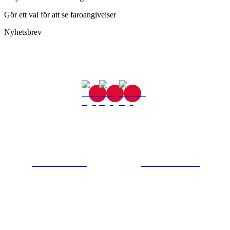
Gör ett val för att se faroangivelser
Nyhetsbrev
Gjutaregatan 8
665 32 Kil
0554-40070
Kontakta oss
© Tipro AB