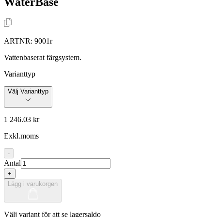
WaterBase
ARTNR:
9001r
Vattenbaserat färgsystem.
Varianttyp
Välj Varianttyp
1 246.03 kr
Exkl.moms
-
Antal
+
Lägg i varukorgen
Välj variant för att se lagersaldo