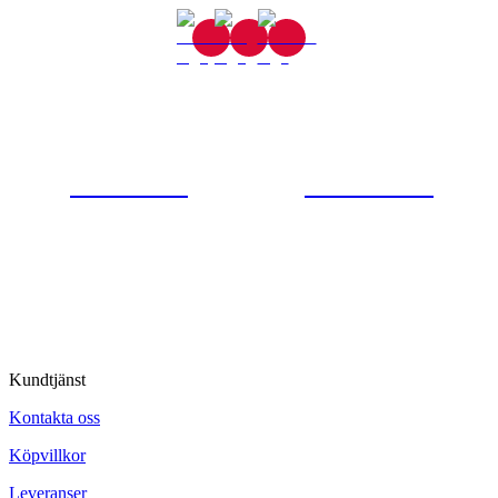
Gjutaregatan 8
665 32 Kil
0554-40070
Kontakta oss
© Tipro AB
Kundtjänst
Kontakta oss
Köpvillkor
Leveranser