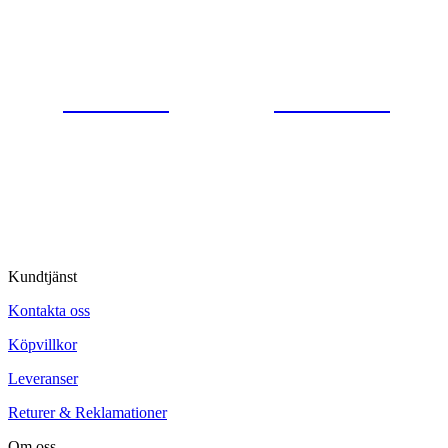
Gjutaregatan 8
665 32 Kil
0554-40070
Kontakta oss
© Tipro AB
Kundtjänst
Kontakta oss
Köpvillkor
Leveranser
Returer & Reklamationer
Om oss