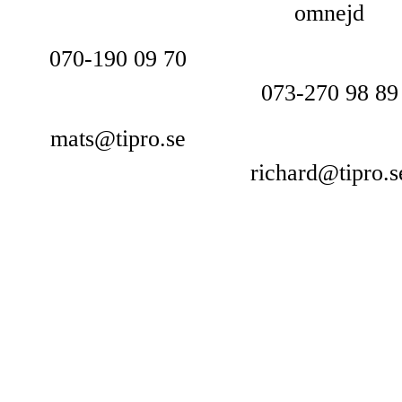
omnejd
070-190 09 70
073-270 98 89
mats@tipro.se
richard@tipro.s