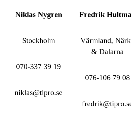
Niklas Nygren
Fredrik Hultm
Stockholm
Värmland, Närk
& Dalarna
070-337 39 19
076-106 79 08
niklas@tipro.se
fredrik@tipro.s