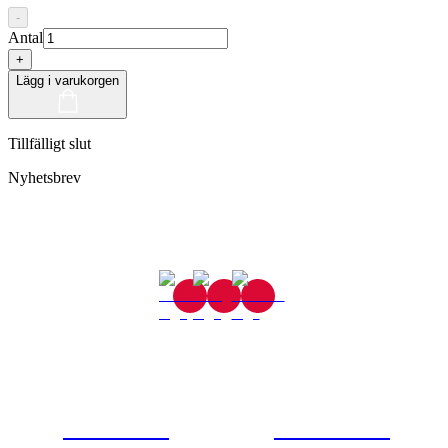
-
Antal
+
Lägg i varukorgen
Tillfälligt slut
Nyhetsbrev
Gjutaregatan 8
665 32 Kil
0554-40070
Kontakta oss