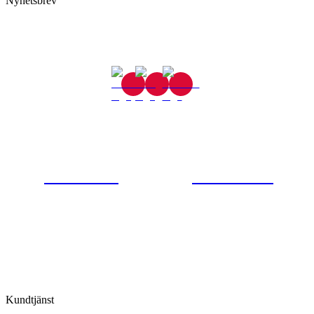
Nyhetsbrev
Gjutaregatan 8
665 32 Kil
0554-40070
Kontakta oss
© Tipro AB
Kundtjänst