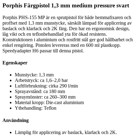
Porphis Färgpistol 1,3 mm medium pressure svart
Porphis PHS-155 MP är en sprutpistol för både hemmafixaren och
proffset med 1,3 mm munstycke, särskilt lämpad för applicering av
baslack och klarlack och 2K färg. Den har en ergonomisk design,
låg vikt och en teflonbehandlad yta för ökad resistens.
Konstruktionen i aluminium och rostfritt stål ger god hållbarhet och
enkel rengöring. Pistolen levereras med en 600 ml plastkopp.
Speedyadapter H6 passar till denna pistol.
Egenskaper
Munstycke: 1,3 mm
Arbetstryck: ca 1,6–2,0 bar
Luftförbrukning: cirka 290 l/min
Sprayavstånd: ca 180 mm
Spraymönster: ca 260–300 mm
Material kropp: Die-cast aluminium
Ytbehandling: Teflon
Användning
Lämplig för applicering av baslack, klarlack och 2K.