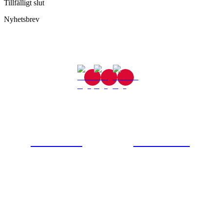
Tillfälligt slut
Nyhetsbrev
Gjutaregatan 8
665 32 Kil
0554-40070
Kontakta oss
© Tipro AB