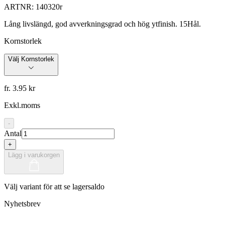
ARTNR:
140320r
Lång livslängd, god avverkningsgrad och hög ytfinish. 15Hål.
Kornstorlek
Välj Kornstorlek
fr. 3.95 kr
Exkl.moms
-
Antal
+
Lägg i varukorgen
Välj variant för att se lagersaldo
Nyhetsbrev