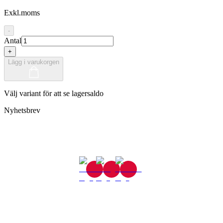
Exkl.moms
-
Antal
+
Lägg i varukorgen
Välj variant för att se lagersaldo
Nyhetsbrev
Gjutaregatan 8
665 32 Kil