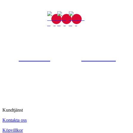
Gjutaregatan 8
665 32 Kil
0554-40070
Kontakta oss
© Tipro AB
Kundtjänst
Kontakta oss
Köpvillkor