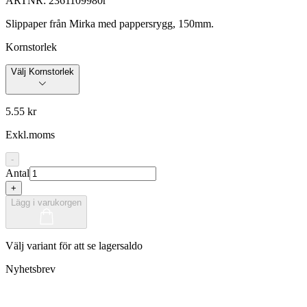
ARTNR:
2361109980r
Slippaper från Mirka med pappersrygg, 150mm.
Kornstorlek
Välj Kornstorlek
5.55 kr
Exkl.moms
-
Antal
+
Lägg i varukorgen
Välj variant för att se lagersaldo
Nyhetsbrev