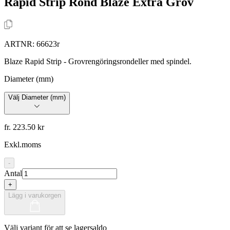
Rapid Strip Rond Blaze Extra Grov
ARTNR:
66623r
Blaze Rapid Strip - Grovrengöringsrondeller med spindel.
Diameter (mm)
Välj Diameter (mm)
fr. 223.50 kr
Exkl.moms
-
Antal
+
Lägg i varukorgen
Välj variant för att se lagersaldo