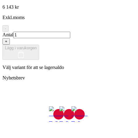
6 143 kr
Exkl.moms
-
Antal
+
Lägg i varukorgen
Välj variant för att se lagersaldo
Nyhetsbrev
Gjutaregatan 8
665 32 Kil