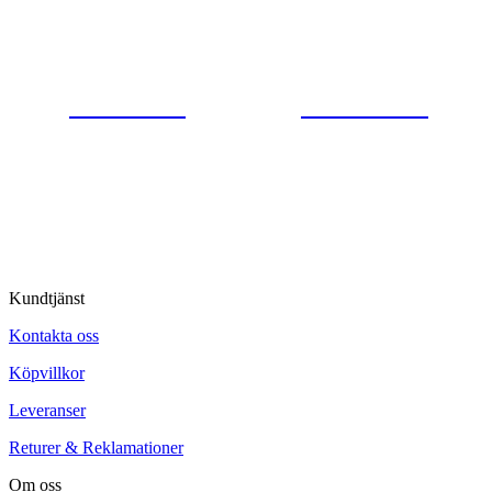
Gjutaregatan 8
665 32 Kil
0554-40070
Kontakta oss
© Tipro AB
Kundtjänst
Kontakta oss
Köpvillkor
Leveranser
Returer & Reklamationer
Om oss