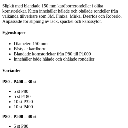
Slipkit med blandade 150 mm kardborrerondeller i olika
kornstorlekar. Kiten innehåller hålade och ohålade rondeller från
välkända tillverkare som 3M, Finixa, Mirka, Deerfos och Roberlo.
Anpassade för slipning av lack, spackel och karossytor.
Egenskaper
Diameter: 150 mm
Fästyta: kardborre
Blandade kornstorlekar från P80 till P1000
Innehåller både hålade och ohålade rondeller
Varianter
P80 - P400 – 30 st
5 st P80
5 st P180
10 st P320
10 st P400
P80 - P500 – 40 st
5 st P80