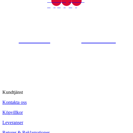
Gjutaregatan 8
665 32 Kil
0554-40070
Kontakta oss
© Tipro AB
Kundtjänst
Kontakta oss
Köpvillkor
Leveranser
Returer & Reklamationer