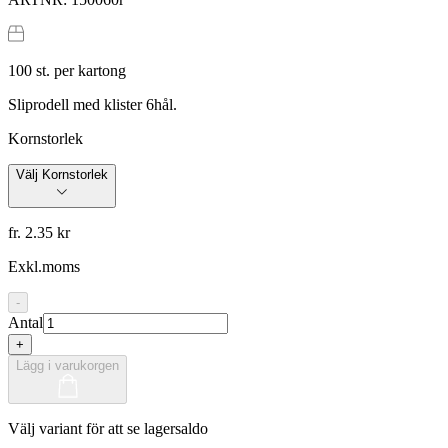
100
st. per kartong
Sliprodell med klister 6hål.
Kornstorlek
Välj Kornstorlek
fr. 2.35 kr
Exkl.moms
-
Antal
+
Lägg i varukorgen
Välj variant för att se lagersaldo