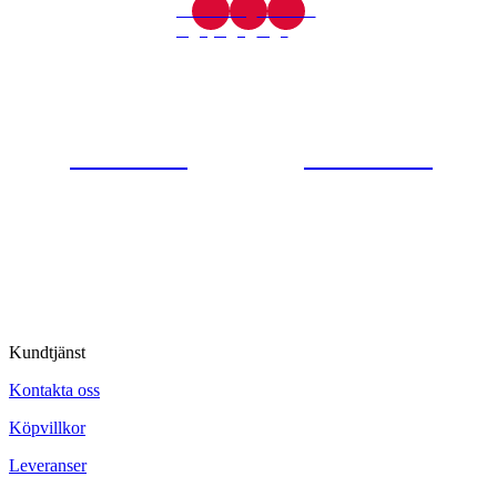
Gjutaregatan 8
665 32 Kil
0554-40070
Kontakta oss
© Tipro AB
Kundtjänst
Kontakta oss
Köpvillkor
Leveranser