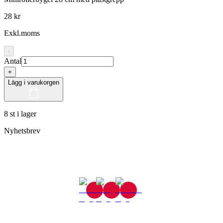
28 kr
Exkl.moms
-
Antal
+
Lägg i varukorgen
8 st i lager
Nyhetsbrev
Gjutaregatan 8
665 32 Kil