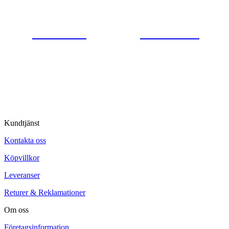
0554-40070
Kontakta oss
© Tipro AB
Kundtjänst
Kontakta oss
Köpvillkor
Leveranser
Returer & Reklamationer
Om oss
Företagsinformation