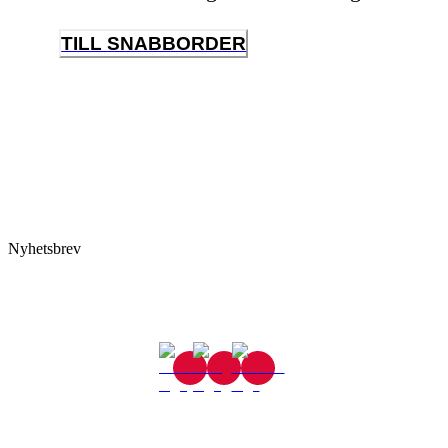
TILL SNABBORDER
Nyhetsbrev
Gjutaregatan 8
665 32 Kil