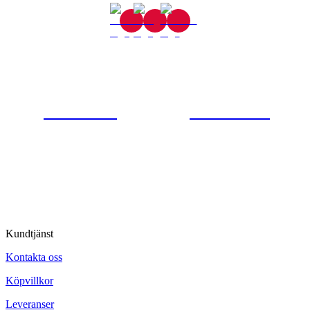
Gjutaregatan 8
665 32 Kil
0554-40070
Kontakta oss
© Tipro AB
Kundtjänst
Kontakta oss
Köpvillkor
Leveranser