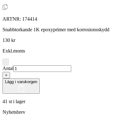
ARTNR:
174414
Snabbtorkande 1K epoxyprimer med korrosionsskydd
130 kr
Exkl.moms
-
Antal
+
Lägg i varukorgen
41 st i lager
Nyhetsbrev