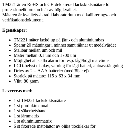
TM221 är en RoHS och CE-deklarerad lackskiktsmätare för
professionellt bruk och är av hög kvalitet.
Mätaren är kvalitetssäkrad i laboratorium med kalibrerings- och
verifikationsdokument.
Egenskaper:
TM221 mäter lackdjup på järn- och aluminiumbas
Sparar 20 mätningar i minnet samt räknar ut medelvärdet
Ställbar mellan um och mil
Mäter mellan 0.1 um och 1700 um
Möjlighet att ställa alarm för resp. lågt/högt mätvärde
LCD-belyst display, varning för lågt batteri, autoavstängning
Drivs av 2 st AAA batterier (medföljer ej)
Storlek på mätare: 115 x 63 x 34 mm
Vikt: 80 gram
Levereras med:
1 st TM221 lackskiktsmätare
1 st produktmanual
1 st säkerhetsband
1 st järnmatrix
1 st aluminiummatrix
6 st fixerade mätplattor av olika tjocklekar för