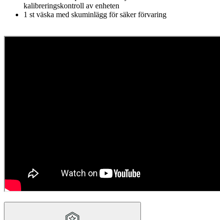
kalibreringskontroll av enheten
1 st väska med skuminlägg för säker förvaring