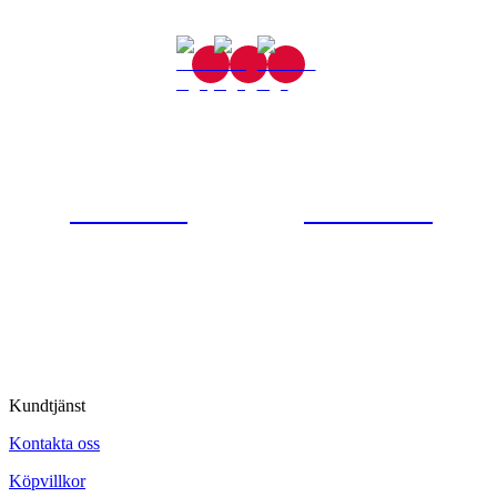
Gjutaregatan 8
665 32 Kil
0554-40070
Kontakta oss
© Tipro AB
Kundtjänst
Kontakta oss
Köpvillkor