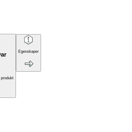
Egenskaper
var
 produkt