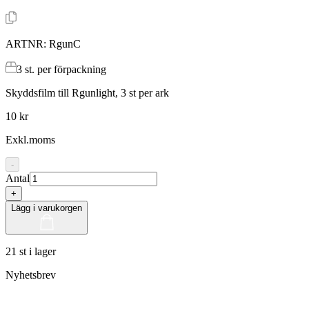
ARTNR:
RgunC
3
st. per förpackning
Skyddsfilm till Rgunlight, 3 st per ark
10 kr
Exkl.moms
-
Antal
+
Lägg i varukorgen
21 st i lager
Nyhetsbrev