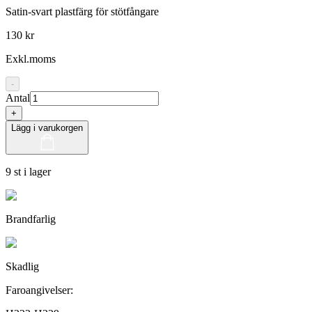
Satin-svart plastfärg för stötfångare
130 kr
Exkl.moms
-
Antal
+
Lägg i varukorgen
9 st i lager
Brandfarlig
Skadlig
Faroangivelser: