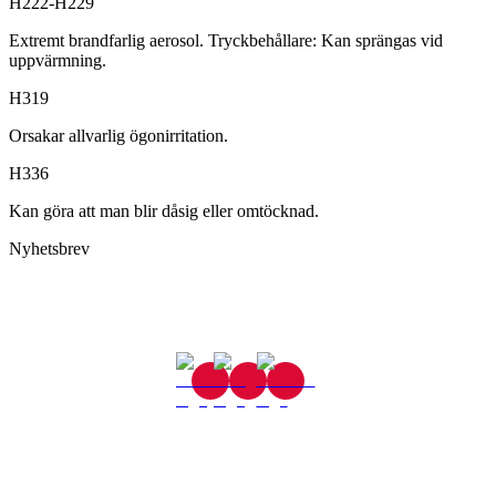
H222-H229
Extremt brandfarlig aerosol. Tryckbehållare: Kan sprängas vid
uppvärmning.
H319
Orsakar allvarlig ögonirritation.
H336
Kan göra att man blir dåsig eller omtöcknad.
Nyhetsbrev
Gjutaregatan 8
665 32 Kil