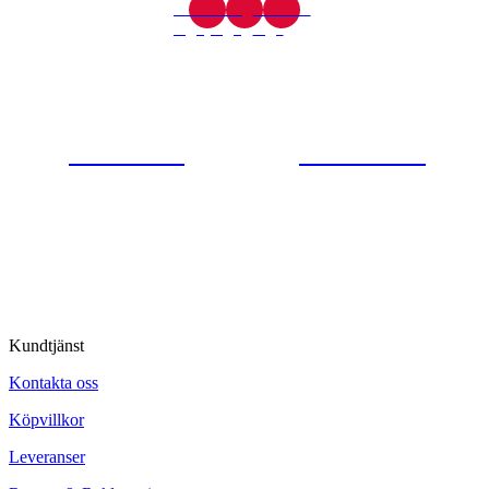
Gjutaregatan 8
665 32 Kil
0554-40070
Kontakta oss
© Tipro AB
Kundtjänst
Kontakta oss
Köpvillkor
Leveranser