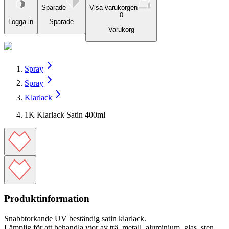
Sparade
Visa varukorgen
0
Logga in
Sparade
Varukorg
Spray
Spray
Klarlack
1K Klarlack Satin 400ml
Produktinformation
Snabbtorkande UV beständig satin klarlack.
Lämplig för att behandla ytor av trä, metall, aluminium, glas, sten