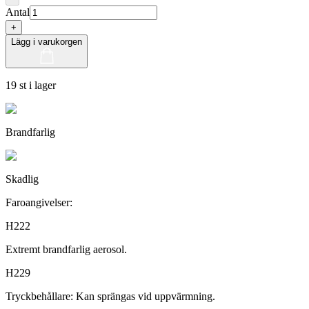
Antal
+
Lägg i varukorgen
19 st i lager
Brandfarlig
Skadlig
Faroangivelser:
H222
Extremt brandfarlig aerosol.
H229
Tryckbehållare: Kan sprängas vid uppvärmning.