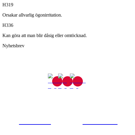
H319
Orsakar allvarlig ögonirritation.
H336
Kan göra att man blir dåsig eller omtöcknad.
Nyhetsbrev
Gjutaregatan 8
665 32 Kil
0554-40070
Kontakta oss