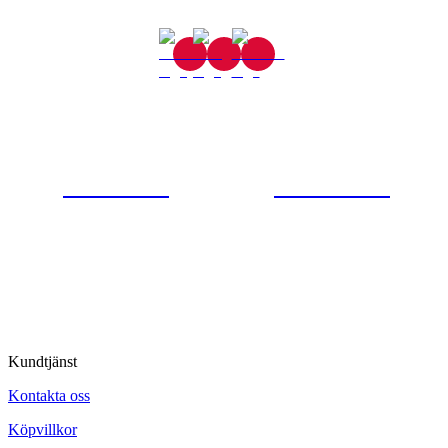
Gjutaregatan 8
665 32 Kil
0554-40070
Kontakta oss
© Tipro AB
Kundtjänst
Kontakta oss
Köpvillkor