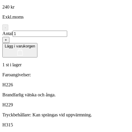
240 kr
Exkl.moms
-
Antal
+
Lägg i varukorgen
1 st i lager
Faroangivelser:
H226
Brandfarlig vätska och ånga.
H229
Tryckbehållare: Kan sprängas vid uppvärmning.
H315