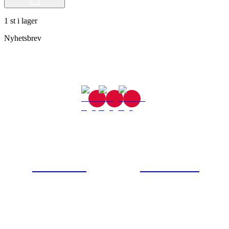
1 st i lager
Nyhetsbrev
Gjutaregatan 8
665 32 Kil
0554-40070
Kontakta oss
© Tipro AB