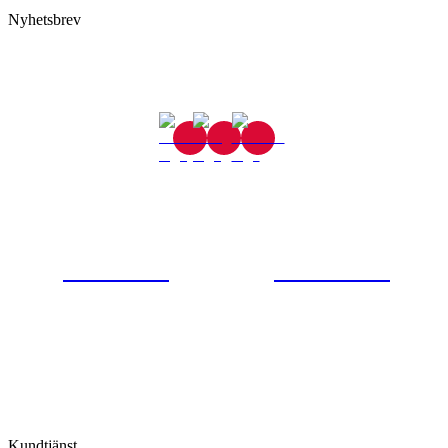
Nyhetsbrev
Gjutaregatan 8
665 32 Kil
0554-40070
Kontakta oss
© Tipro AB
Kundtjänst