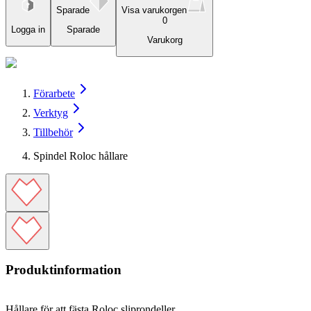
Sparade
Visa varukorgen
0
Logga in
Sparade
Varukorg
Förarbete
Verktyg
Tillbehör
Spindel Roloc hållare
Produktinformation
Hållare för att fästa Roloc sliprondeller.