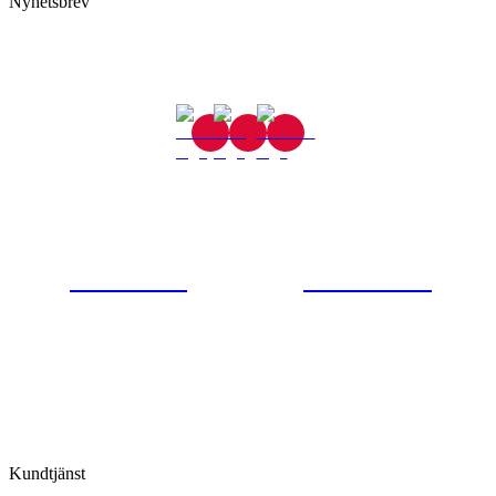
Nyhetsbrev
Gjutaregatan 8
665 32 Kil
0554-40070
Kontakta oss
© Tipro AB
Kundtjänst