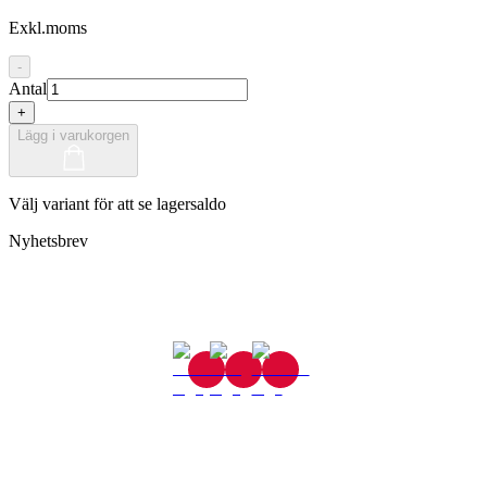
Exkl.moms
-
Antal
+
Lägg i varukorgen
Välj variant för att se lagersaldo
Nyhetsbrev
Gjutaregatan 8
665 32 Kil