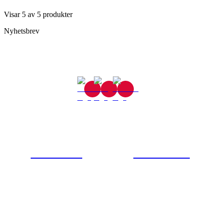
Visar
5
av
5
produkter
Nyhetsbrev
Gjutaregatan 8
665 32 Kil
0554-40070
Kontakta oss
© Tipro AB