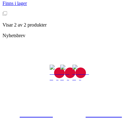
Finns i lager
Visar
2
av
2
produkter
Nyhetsbrev
Gjutaregatan 8
665 32 Kil
0554-40070
Kontakta oss
© Tipro AB