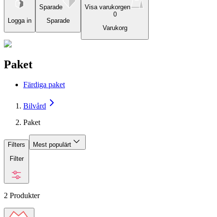
Sparade
Visa varukorgen
0
Logga in
Sparade
Varukorg
Paket
Färdiga paket
Bilvård
Paket
Filters
Mest populärt
Filter
2
Produkter