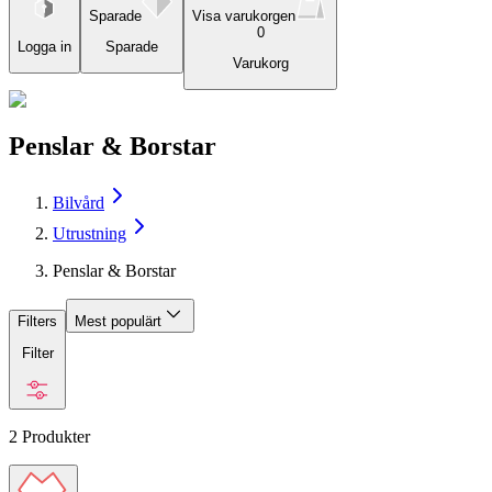
Sparade
Visa varukorgen
0
Logga in
Sparade
Varukorg
Penslar & Borstar
Bilvård
Utrustning
Penslar & Borstar
Filters
Mest populärt
Filter
2
Produkter