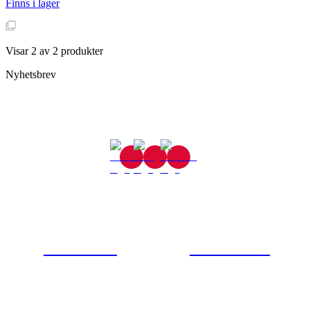
Finns i lager
Visar
2
av
2
produkter
Nyhetsbrev
Gjutaregatan 8
665 32 Kil
0554-40070
Kontakta oss
© Tipro AB