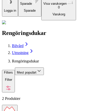
Sparade
Visa varukorgen
0
Logga in
Sparade
Varukorg
Rengöringsdukar
Bilvård
Utrustning
Rengöringsdukar
Filters
Mest populärt
Filter
2
Produkter