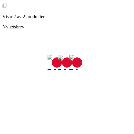
Visar
2
av
2
produkter
Nyhetsbrev
Gjutaregatan 8
665 32 Kil
0554-40070
Kontakta oss
© Tipro AB