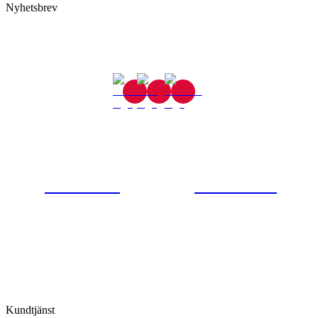
Nyhetsbrev
Gjutaregatan 8
665 32 Kil
0554-40070
Kontakta oss
© Tipro AB
Kundtjänst