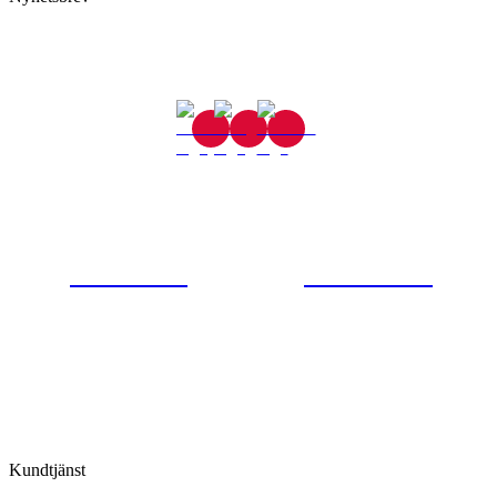
Gjutaregatan 8
665 32 Kil
0554-40070
Kontakta oss
© Tipro AB
Kundtjänst