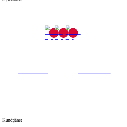
Gjutaregatan 8
665 32 Kil
0554-40070
Kontakta oss
© Tipro AB
Kundtjänst