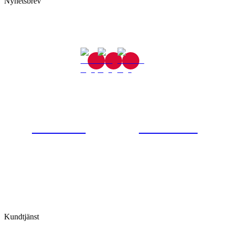
Nyhetsbrev
Gjutaregatan 8
665 32 Kil
0554-40070
Kontakta oss
© Tipro AB
Kundtjänst