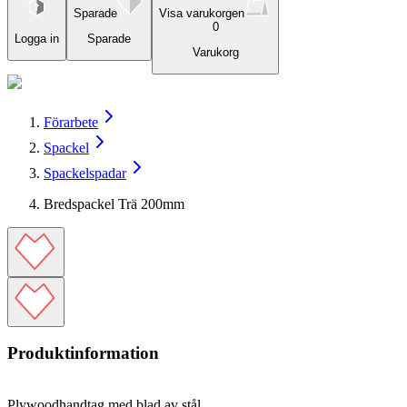
Sparade
Visa varukorgen
0
Logga in
Sparade
Varukorg
Förarbete
Spackel
Spackelspadar
Bredspackel Trä 200mm
Produktinformation
Plywoodhandtag med blad av stål.